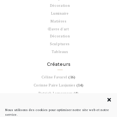
Décoration
Luminaire
Matières
Œuvre d'art
Décoration
Sculptures
Tableaux
Créateurs
Céline Favarel
(16)
Corinne Paire Lasjunies
(14)
Patrick Lamouroux
(4)
Rozenn Alapetite
(15)
Sklaerenn Imbeaud
(52)
Nous utilisons des cookies pour optimiser notre site web et notre
service.