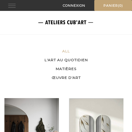
Skip
Toggle
CONNEXION
PANIER(0)
to
navigation
content
ALL
L'ART AU QUOTIDIEN
MATIÈRES
ŒUVRE D'ART