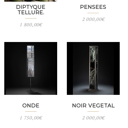
DIPTYQUE
PENSEES
TELLURE.
2 000,00
€
1 800,00
€
ONDE
NOIR VEGETAL
1 750,00
€
2 000,00
€