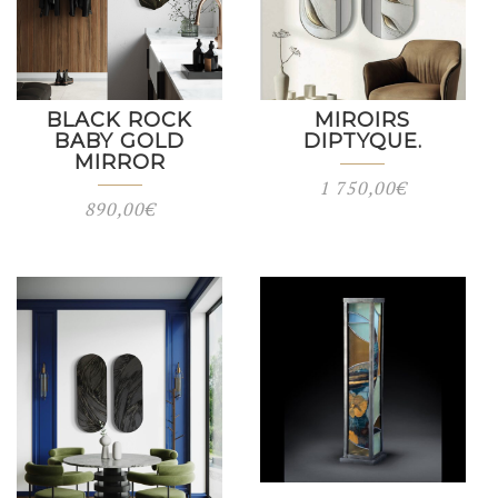
BLACK ROCK
MIROIRS
BABY GOLD
DIPTYQUE.
MIRROR
1 750,00
€
890,00
€