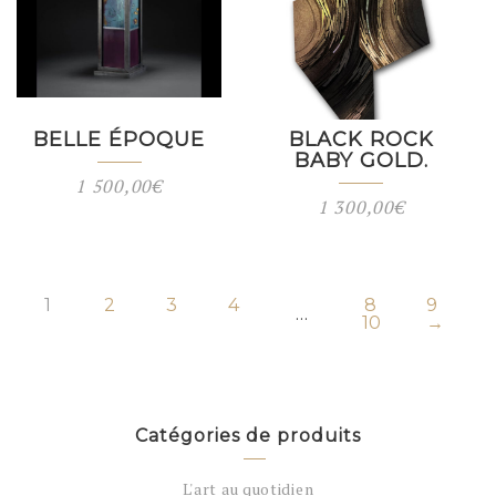
BELLE ÉPOQUE
BLACK ROCK
BABY GOLD.
1 500,00
€
1 300,00
€
1
2
3
4
8
9
…
10
→
Catégories de produits
L'art au quotidien